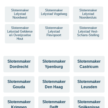
Slotenmaker
Slotenmaker
Slotenmaker
Lelystad
Lelystad Vogelweg
Lelystad
Noordwest
Noordersluis
Slotenmaker
Slotenmaker
Slotenmaker
Lelystad Gelderse
Lelystad
Lelystad Vest-
en Overijsselse
Flevopoort
Schans-Stelling
Hout
Slotenmaker
Slotenmaker
Slotenmaker
Dordrecht
Ypenburg
Castricum
Slotenmaker
Slotenmaker
Slotenmaker
Gouda
Den Haag
Leusden
Slotenmaker
Slotenmaker
Slotenmaker
Krimpen
Delft
Spijkenisse