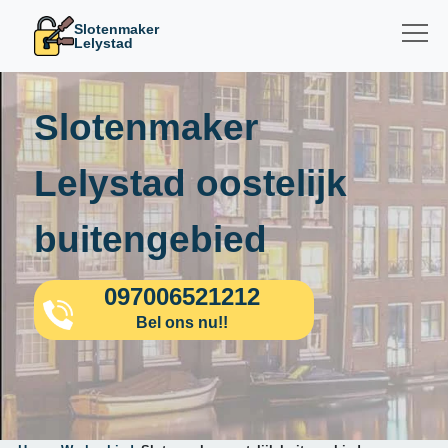
Slotenmaker
Lelystad
Slotenmaker
Lelystad oostelijk
buitengebied
097006521212
Bel ons nu!!