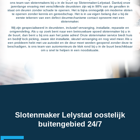
ons team van slotenmakers bij u in de buurt op Slotenmaker-Lelystad. Dankzij onze
jarenlange ervaring met verschillende deursloten zijn wij in 98% van de gevallen in
staat om deuren zonder schade te openen. Het is bijna onmogelijk om moderne sloten
te openen zonder kennis en gereedschap. Het is in uw eigen belang dat u bij de
eerste tekenen van een defect deurmechanisme contact opneemt met een
slotenmaker.
Wij zijn gespecialiseerd in deursloten, inclusief vervanging, installatie, reparatie en
ontgrendeling. Als u op zoek bent naar een betrouwbare spoed slotenmaker bij u in
de buurt, dan bent u bij ons aan het juiste adres! Onze slotenmaker service biedt huis
en bedrijf lock picking, zware slot installatie, sleutel vervanging en nog veel meer. Als u
een probleem hebt met uw autoslot en de deur moet worden geopend zonder deze te
beschadigen, is ons team van automonteurs de klok rond bij u in de buurt beschikbaar
om u snel te helpen in een noodsituatie.
Slotenmaker Lelystad oostelijk
buitengebied 24/7