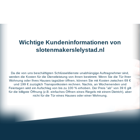
Wichtige Kundeninformationen von
slotenmakerslelystad.nl
Da die von uns beschäftigten Schlüsseldienste unabhängige Auftragnehmer sind,
werden die Kosten für die Dienstleistung von ihnen bestimmt. Wenn Sie die Tür Ihrer
Wohnung oder Ihres Hauses tagsüber öffnen, können Sie mit Kosten zwischen 69 €
und 199 € zuzüglich Transportkosten rechnen. Nachts, an Wochenenden und
Feiertagen wird ein Aufschlag von bis zu 100 % erhoben. Der Preis "ab" von 39 € gilt
für die billigste Öffnung (z.B. einfaches Öffnen eines Riegels mit einem Dietrich), aber
nicht für die Tür eines Hauses oder einer Wohnung.