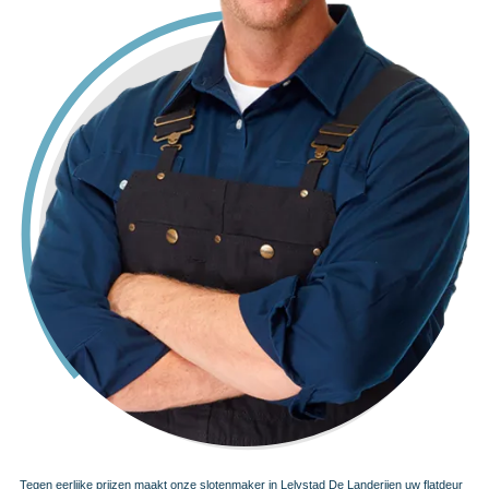
Tegen eerlijke prijzen maakt onze slotenmaker in Lelystad De Landerijen uw flatdeur