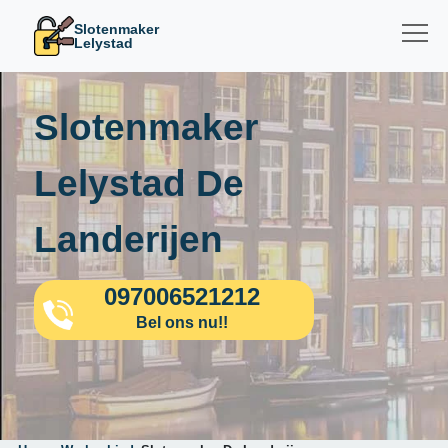
Slotenmaker
Lelystad
Slotenmaker
Lelystad De
Landerijen
097006521212
Bel ons nu!!