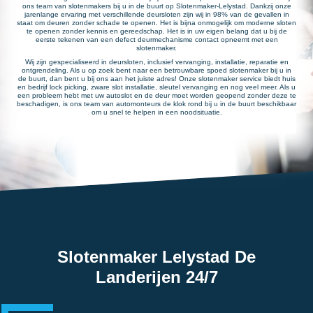
ons team van slotenmakers bij u in de buurt op Slotenmaker-Lelystad. Dankzij onze
jarenlange ervaring met verschillende deursloten zijn wij in 98% van de gevallen in
staat om deuren zonder schade te openen. Het is bijna onmogelijk om moderne sloten
te openen zonder kennis en gereedschap. Het is in uw eigen belang dat u bij de
eerste tekenen van een defect deurmechanisme contact opneemt met een
slotenmaker.
Wij zijn gespecialiseerd in deursloten, inclusief vervanging, installatie, reparatie en
ontgrendeling. Als u op zoek bent naar een betrouwbare spoed slotenmaker bij u in
de buurt, dan bent u bij ons aan het juiste adres! Onze slotenmaker service biedt huis
en bedrijf lock picking, zware slot installatie, sleutel vervanging en nog veel meer. Als u
een probleem hebt met uw autoslot en de deur moet worden geopend zonder deze te
beschadigen, is ons team van automonteurs de klok rond bij u in de buurt beschikbaar
om u snel te helpen in een noodsituatie.
Slotenmaker Lelystad De
Landerijen 24/7