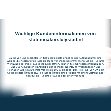
Wichtige Kundeninformationen von
slotenmakerslelystad.nl
Da die von uns beschäftigten Schlüsseldienste unabhängige Auftragnehmer sind,
werden die Kosten für die Dienstleistung von ihnen bestimmt. Wenn Sie die Tür Ihrer
Wohnung oder Ihres Hauses tagsüber öffnen, können Sie mit Kosten zwischen 69 €
und 199 € zuzüglich Transportkosten rechnen. Nachts, an Wochenenden und
Feiertagen wird ein Aufschlag von bis zu 100 % erhoben. Der Preis "ab" von 39 € gilt
für die billigste Öffnung (z.B. einfaches Öffnen eines Riegels mit einem Dietrich), aber
nicht für die Tür eines Hauses oder einer Wohnung.