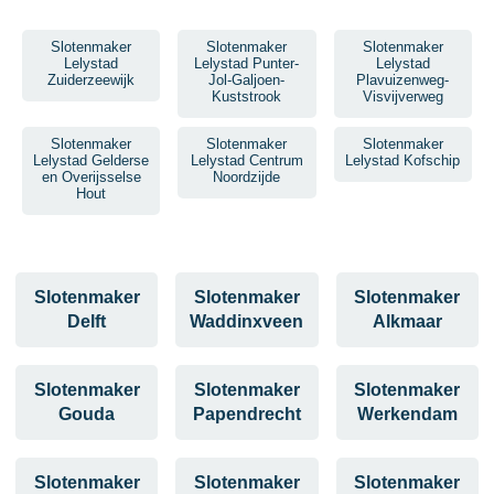
Slotenmaker
Slotenmaker
Slotenmaker
Lelystad
Lelystad Punter-
Lelystad
Zuiderzeewijk
Jol-Galjoen-
Plavuizenweg-
Kuststrook
Visvijverweg
Slotenmaker
Slotenmaker
Slotenmaker
Lelystad Gelderse
Lelystad Centrum
Lelystad Kofschip
en Overijsselse
Noordzijde
Hout
Slotenmaker
Slotenmaker
Slotenmaker
Delft
Waddinxveen
Alkmaar
Slotenmaker
Slotenmaker
Slotenmaker
Gouda
Papendrecht
Werkendam
Slotenmaker
Slotenmaker
Slotenmaker