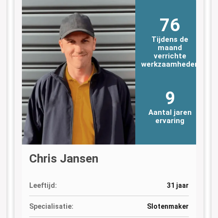
76
Tijdens de
maand
verrichte
n
werkzaamheden
9
Aantal jaren
ervaring
Chris Jansen
Leeftijd:
31 jaar
Specialisatie:
Slotenmaker