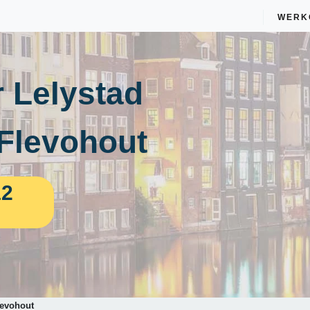
WERK
 Lelystad
-Flevohout
12
levohout