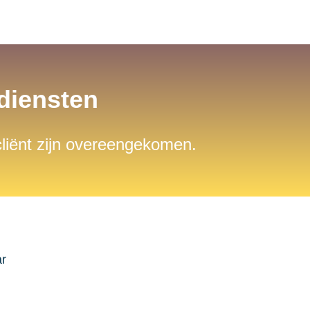
sdiensten
 cliënt zijn overeengekomen.
ar