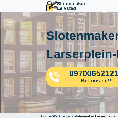
Slotenmaker
Lelystad
Slotenmaker
Larserplein
0970065212
Bel ons nu!!
Home
»
Werkgebied
»
Slotenmaker Larserplein-F