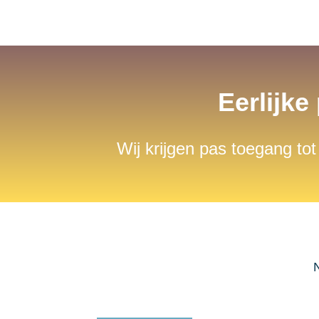
Eerlijke
Wij krijgen pas toegang tot
N