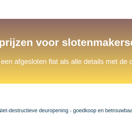
 prijzen voor slotenmaker
 een afgesloten flat als alle details met de
iet-destructieve deuropening - goedkoop en betrouwba