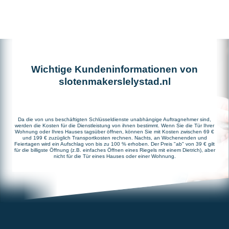
Wichtige Kundeninformationen von
slotenmakerslelystad.nl
Da die von uns beschäftigten Schlüsseldienste unabhängige Auftragnehmer sind,
werden die Kosten für die Dienstleistung von ihnen bestimmt. Wenn Sie die Tür Ihrer
Wohnung oder Ihres Hauses tagsüber öffnen, können Sie mit Kosten zwischen 69 €
und 199 € zuzüglich Transportkosten rechnen. Nachts, an Wochenenden und
Feiertagen wird ein Aufschlag von bis zu 100 % erhoben. Der Preis "ab" von 39 € gilt
für die billigste Öffnung (z.B. einfaches Öffnen eines Riegels mit einem Dietrich), aber
nicht für die Tür eines Hauses oder einer Wohnung.