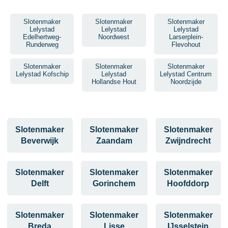
Slotenmaker
Slotenmaker
Slotenmaker
Lelystad
Lelystad
Lelystad
Edelhertweg-
Noordwest
Larserplein-
Runderweg
Flevohout
Slotenmaker
Slotenmaker
Slotenmaker
Lelystad Kofschip
Lelystad
Lelystad Centrum
Hollandse Hout
Noordzijde
Slotenmaker
Slotenmaker
Slotenmaker
Beverwijk
Zaandam
Zwijndrecht
Slotenmaker
Slotenmaker
Slotenmaker
Delft
Gorinchem
Hoofddorp
Slotenmaker
Slotenmaker
Slotenmaker
Breda
Lisse
IJsselstein