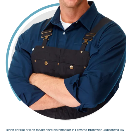
Tegen eerlijke prijzen maakt onze slotenmaker in Lelystad Bronsweg-Jupiterweg uw