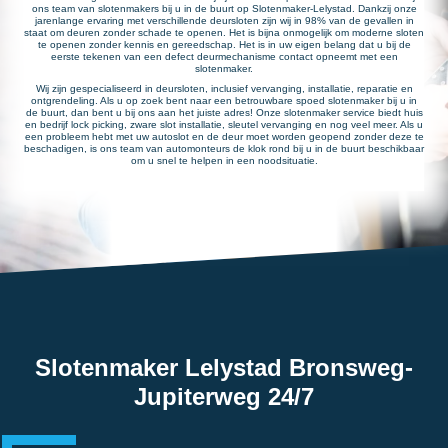
ons team van slotenmakers bij u in de buurt op Slotenmaker-Lelystad. Dankzij onze
jarenlange ervaring met verschillende deursloten zijn wij in 98% van de gevallen in
staat om deuren zonder schade te openen. Het is bijna onmogelijk om moderne sloten
te openen zonder kennis en gereedschap. Het is in uw eigen belang dat u bij de
eerste tekenen van een defect deurmechanisme contact opneemt met een
slotenmaker.
Wij zijn gespecialiseerd in deursloten, inclusief vervanging, installatie, reparatie en
ontgrendeling. Als u op zoek bent naar een betrouwbare spoed slotenmaker bij u in
de buurt, dan bent u bij ons aan het juiste adres! Onze slotenmaker service biedt huis
en bedrijf lock picking, zware slot installatie, sleutel vervanging en nog veel meer. Als u
een probleem hebt met uw autoslot en de deur moet worden geopend zonder deze te
beschadigen, is ons team van automonteurs de klok rond bij u in de buurt beschikbaar
om u snel te helpen in een noodsituatie.
Slotenmaker Lelystad Bronsweg-
Jupiterweg 24/7